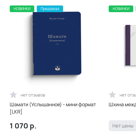
НОВИНКИ
Предзаказ
НОВИНКИ
нет отзывов
нет отз
Шамати (Услышанное) - мини формат
Шхина межд
[LKR]
1 070
р.
Нет цены