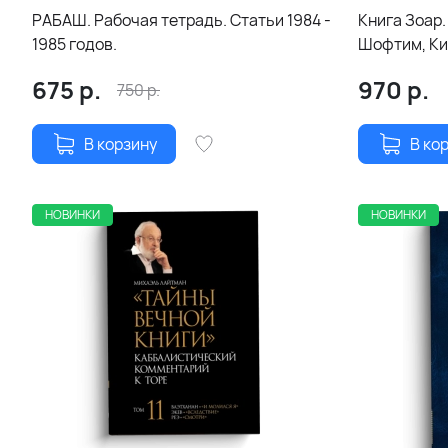
РАБАШ. Рабочая тетрадь. Статьи 1984 -
Книга Зоар.
1985 годов.
Шофтим, Ки 
20
675
р.
970
р.
750
р.
В корзину
В ко
НОВИНКИ
НОВИНКИ