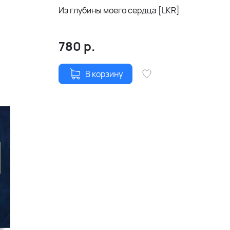
Из глубины моего сердца [LKR]
780
р.
В корзину