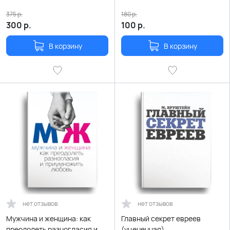
375
р.
180
р.
300
р.
100
р.
В корзину
В корзину
нет отзывов
нет отзывов
Мужчина и женщина: как
Главный секрет евреев
преодолеть разногласия и
(уцененная)