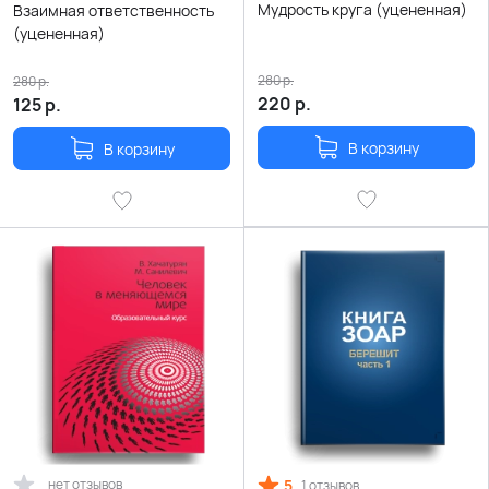
Мудрость круга (уцененная)
Взаимная ответственность
(уцененная)
280
р.
280
р.
220
р.
125
р.
В корзину
В корзину
нет отзывов
5
1 отзывов