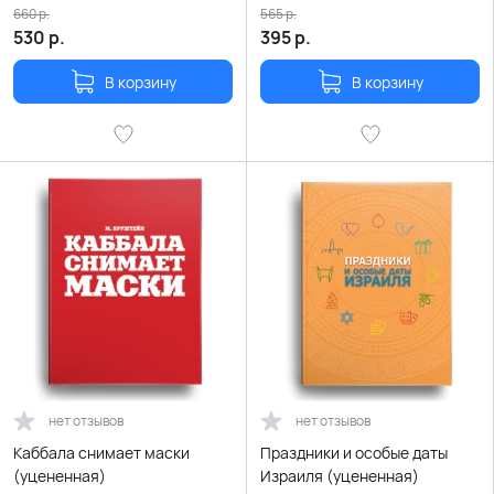
660
р.
565
р.
530
р.
395
р.
В корзину
В корзину
нет отзывов
нет отзывов
Каббала снимает маски
Праздники и особые даты
(уцененная)
Израиля (уцененная)