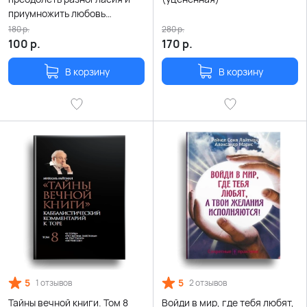
приумножить любовь
(уцененная)
180
р.
280
р.
100
р.
170
р.
В корзину
В корзину
5
5
1 отзывов
2 отзывов
Тайны вечной книги. Том 8
Войди в мир, где тебя любят,