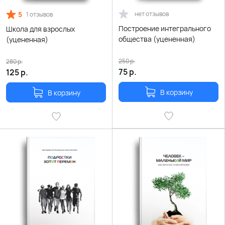
5
нет отзывов
1 отзывов
Построение интегрального
Школа для взрослых
общества (уцененная)
(уцененная)
250
р.
280
р.
75
р.
125
р.
В корзину
В корзину