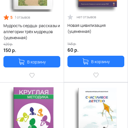
5
нет отзывов
1 отзывов
Новая цивилизация
Мудрость сердца: рассказы и
(уцененная)
аллегории трёх мудрецов
(уцененная)
145
р.
420
р.
60
р.
150
р.
В корзину
В корзину