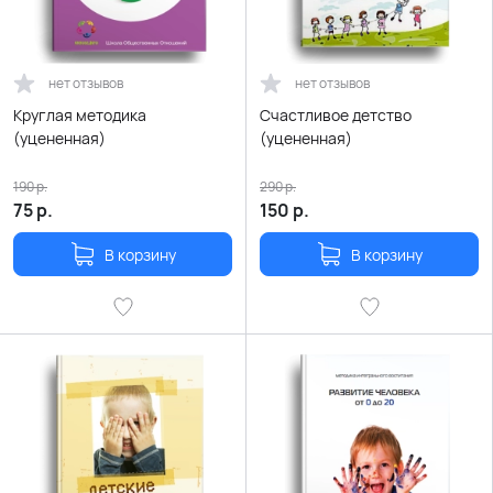
нет отзывов
нет отзывов
Круглая методика
Счастливое детство
(уцененная)
(уцененная)
190
р.
290
р.
75
р.
150
р.
В корзину
В корзину