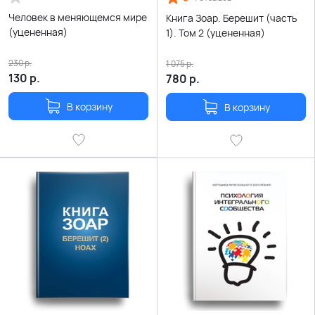
Человек в меняющемся мире
Книга Зоар. Берешит (часть
(уцененная)
1). Том 2 (уцененная)
230
р.
1 075
р.
130
р.
780
р.
В корзину
В корзину