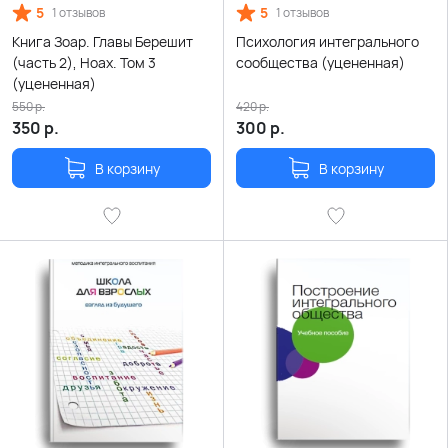
5
5
1 отзывов
1 отзывов
Книга Зоар. Главы Берешит
Психология интегрального
(часть 2), Ноах. Том 3
сообщества (уцененная)
(уцененная)
550
р.
420
р.
350
р.
300
р.
В корзину
В корзину