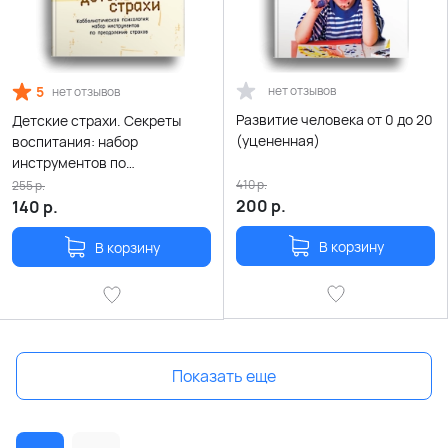
5
нет отзывов
нет отзывов
Развитие человека от 0 до 20
Детские страхи. Секреты
(уцененная)
воспитания: набор
инструментов по
преодолению страхов
410
р.
255
р.
(уцененная)
200
р.
140
р.
В корзину
В корзину
Показать еще