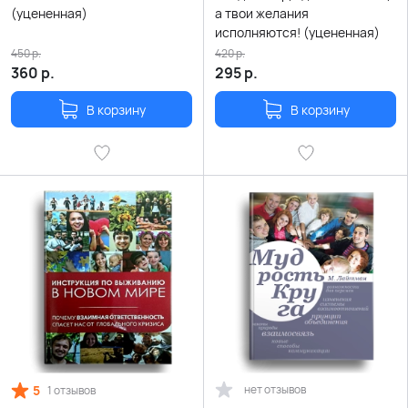
(уцененная)
а твои желания
исполняются! (уцененная)
450
р.
420
р.
360
р.
295
р.
В корзину
В корзину
5
нет отзывов
1 отзывов