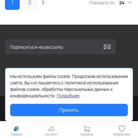
1
2
Показать по:
24
Мы используем файлы cookie. Продолжив использование
info@kbooks.ru
сайта, Вы соглашаетесь с политикой использования
файлов cookie, обработки персональных данных и
конфиденциальности.
Подробнее
Принять
2026 © Все права защищены. Работает на
ReadyScript
Главная
Каталог
Корзина
Избранное