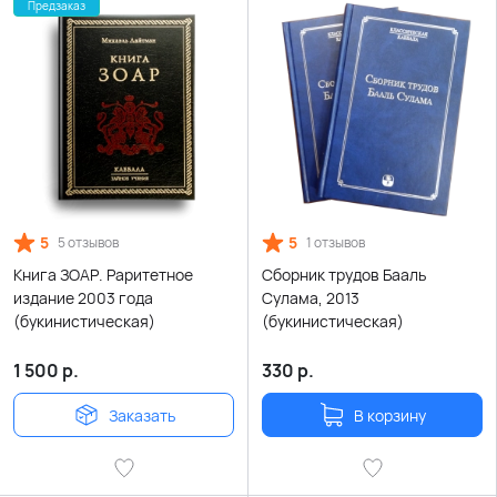
Предзаказ
5
5
5 отзывов
1 отзывов
Книга ЗОАР. Раритетное
Сборник трудов Бааль
издание 2003 года
Сулама, 2013
(букинистическая)
(букинистическая)
1 500
р.
330
р.
Заказать
В корзину