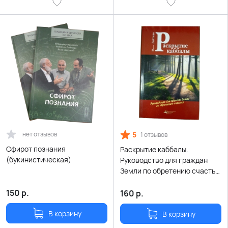
нет отзывов
5
1 отзывов
Сфирот познания
Раскрытие каббалы.
(букинистическая)
Руководство для граждан
Земли по обретению счастья
(букинистическая)
150
р.
160
р.
В корзину
В корзину