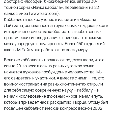
доктора философии, биокибернетика, автора 30-
томной серии «Наука каббала», переведены на 22
языков мира (www.kab1.com).
Каббалистическое учение в изложении Михаэля
Лайтмана, основанное на трудах самых выдающихся в
истории человечества каббалистов и собственных
практических исследованиях, приобрело огромную
международную популярность. Более 150 отделений
школы М.Лайтмана работают по всему миру.
Великие каббалисты прошлого предсказывали, что с
конца 20-го века в самых разных уголках земли
начнется духовное пробуждение человечества. Мы —
его свидетели и участники. А вместе с нами — те, кто
во многих странах и на разных континентах открыли
для себя самую современную науку — каббалу — и
начали исследование духовных миров, начали путь,
который приведет нас к раскрытию Творца. Этому был
посвящен каббалистический конгресс весной 2002